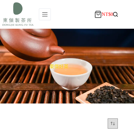
NT$
0
東傑好茶