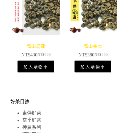
高山烏龍
高山金萱
NT$
430
NT$
380
NT$
600
NT$
550
加入購物車
加入購物車
好茶目錄
東傑好茶
當季好茶
神農系列