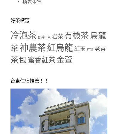
精製茶包
好茶標籤
冷泡茶
有機茶
烏龍
岩茶
台灣山茶
神農茶
紅烏龍
茶
紅玉
老茶
紅茶
茶包
金萱
蜜香紅茶
台東住宿推薦！！