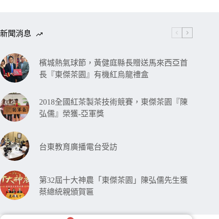
新聞消息
檳城熱氣球節，黃健庭縣長贈送馬來西亞首
長『東傑茶園』有機紅烏龍禮盒
2018全國紅茶製茶技術競賽，東傑茶園『陳
弘儒』榮獲-亞軍獎
台東教育廣播電台受訪
第32屆十大神農「東傑茶園」陳弘儒先生獲
蔡總統親頒賀匾