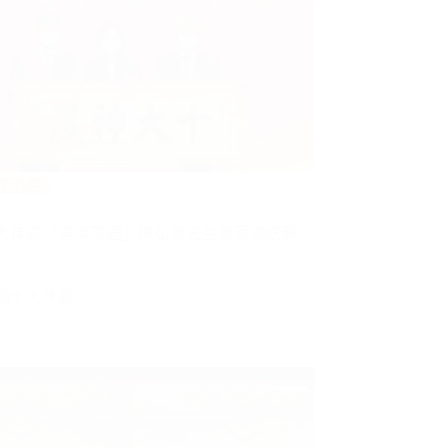
聞消息
十大神農「東傑茶園」陳弘儒先生獲蔡總統親
全國十大神農…