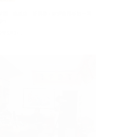
茶園『高雄店』新開幕，歡迎舊雨新知一同
!!
7年5月21…