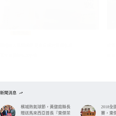
新聞消息
農糧達人專欄報導-更生日報訪問 陳弘儒
新唐
青年茶農陳弘儒返鄉…
新唐
新聞消息
檳城熱氣球節，黃健庭縣長
2018
贈送馬來西亞首長『東傑茶
賽，東