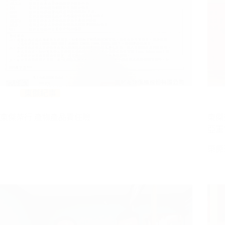
東傑紀事
東傑茶行 產物產品責任險
東傑
亞軍
東傑