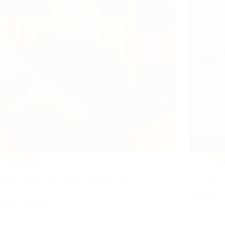
新聞消息
新
輕神農獎 陳弘儒傳承祖父老茶的溫度
2020
獎-台灣烏
歲的陳弘儒榮獲今…
11月17日