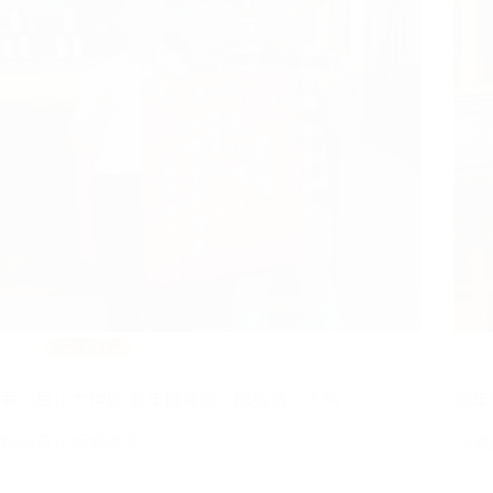
新聞消息
第32屆10大神農-最年輕神農「陳弘儒」入列
最年
斜槓青年返鄉種茶 …
38