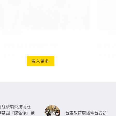
新聞消息
新
人電視台採訪台東茶園缺工問題!
感謝東台
人電視台，至東…
返鄉青農
載入更多
全國紅茶製茶技術競
傑茶園『陳弘儒』榮
台東教育廣播電台受訪