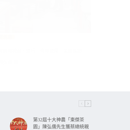
聞消息
有線電視台，進行『青年農民』主題採訪
陳弘儒 積…
第32屆十大神農「東傑茶
園」陳弘儒先生獲蔡總統親