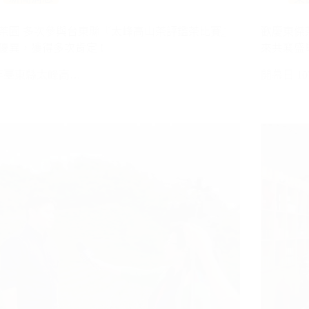
茶園 多次參與台東縣『太峰高山茶評鑑茶比賽』
歡慶東傑
優異，獲得多次肯定 !
來共襄盛舉
7年臺東縣太峰高…
開幕日 10