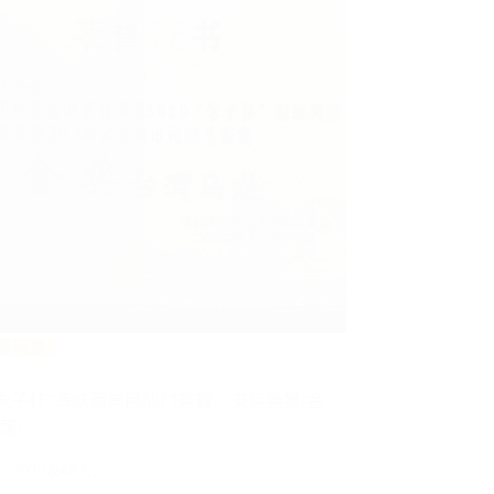
聞消息
年。朱子杯”海峽兩岸民間鬥茶賽，東傑榮獲(金
龍)
，2020&#82…