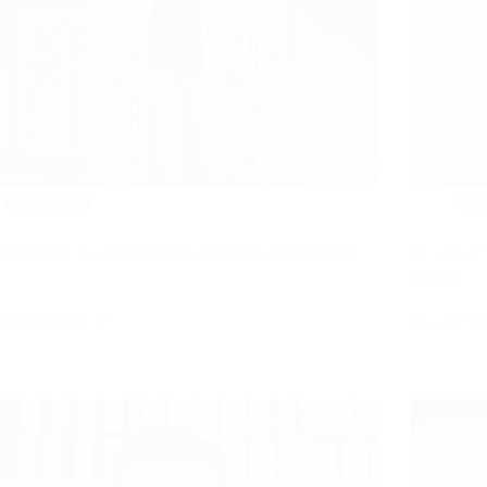
新聞消息
新
茶園 榮獲-2022年全國部分發酵茶製茶技術競賽”
第32屆
”
頒賀匾
茶園-陳弘儒 榮…
第32屆