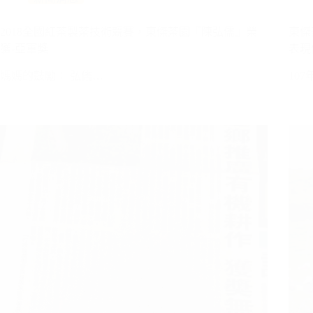
2018全國紅茶製茶技術競賽，東傑茶園『陳弘儒』榮
東傑
獲-亞軍獎
表現
媽媽的鼓勵： 弘儒…
10