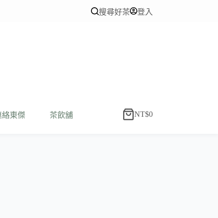
搜尋好茶
登入
NT$
0
連絡東傑
茶飲舖