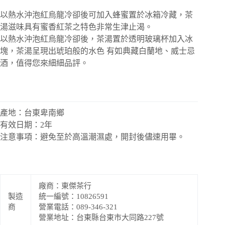
以熱水沖泡紅烏龍冷卻後可加入蜂蜜置於冰箱冷藏，茶
湯滋味具有蜜香紅茶之特色非常生津止渴。
以熱水沖泡紅烏龍冷卻後，茶湯置於透明玻璃杯加入冰
塊，茶湯呈現出琥珀般的水色 有如典藏白蘭地、威士忌
酒，值得您來細細品評。
產地：台東卑南鄉
有效日期：2年
注意事項：避免至於高溫潮濕處，開封後儘速用畢。
廠商：東傑茶行
製造
統一編號：10826591
商
營業電話：089-346-321
營業地址：台東縣台東市大同路227號