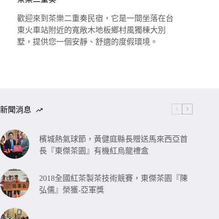
歡迎來到茶樂二重奏民宿，它是一間坐落在台
東火車站附近的寬敞木地板鄉村風獨棟大別
墅，提供您一個安靜、舒適的度假環境。
新聞消息
檳城熱氣球節，黃健庭縣長贈送馬來西亞首
長『東傑茶園』有機紅烏龍禮盒
2018全國紅茶製茶技術競賽，東傑茶園『陳
弘儒』榮獲-亞軍獎