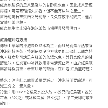
紅烏龍強調的是茶湯滋味的甘醇與水色，因此成茶需經
再焙，可帶有輕焙火熟香，但不能有焦味之產生。
紅烏龍屬著重烘焙之烏龍茶，長久存放不易變質，適合
當陳年茶典藏。
紅烏龍生津止渴在泡沫茶飲市場極具發展潛力。
紅烏龍沖泡方法
傳統上茶葉的沖泡是以熱水為主，而紅烏龍是冷熱兼宜
沖泡的特色茶，特別是以冷泡方式更能凸顯紅烏龍之特
色。紅烏龍可說是有紅茶的茶湯水色，兼具烏龍茶的甘
醇滋味，在炎夏中冰藏飲用非常清涼止渴，由於紅烏龍
屬發酵程度重，著重烘焙的茶類，在沖泡 紅烏龍時應：
熱水：沖泡紅烏龍置茶量要減少，沖泡時間要縮短，可
減三分之一置茶量。
冷泡：用600c.c之礦泉水投入約3-5公克的紅烏龍，置於
常溫（3公克）或冰箱冷藏（5 公克），第二天即可取出
飲用。