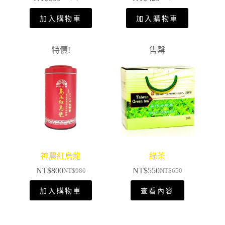
加入購物車
加入購物車
特價!
售罄
神農紅烏龍
綠茶
NT$
800
NT$
550
NT$
980
NT$
650
加入購物車
查看內容