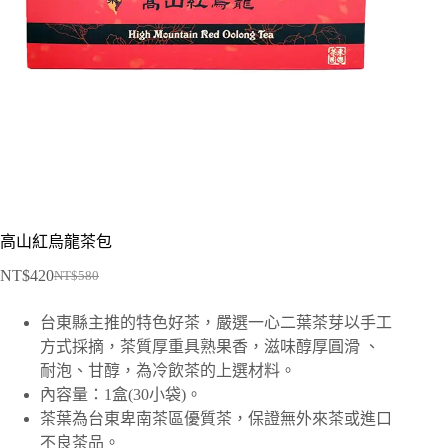
高山紅烏龍茶包
NT$
420
NT$
580
台東縣主推的特色好茶，嚴選一心二葉茶芽以手工
方式採摘，茶質厚重具熟果香，滋味醇厚圓滑 、
耐泡、甘醇，為冷飲茶的上選材料。
內容量：1盒(30小袋)。
茶葉為台東卑南茶區優質茶，保證無外來茶或進口
不良茶品。