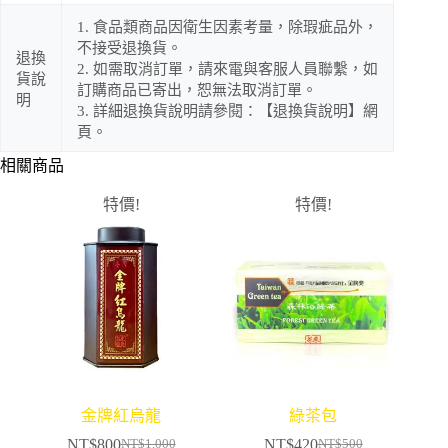
1. 食品類商品因衛生因素考量，除瑕疵品外，
不接受退換貨。
退換
2. 如需取消訂單，請來電與客服人員聯繫，如
貨說
訂購商品已寄出，恕無法取消訂單。
明
3. 詳細退換貨說明請參閱：【退換貨說明】網
頁。
相關商品
特價!
特價!
金牌紅烏龍
綠茶包
NT$
800
NT$
420
NT$
1,000
NT$
500