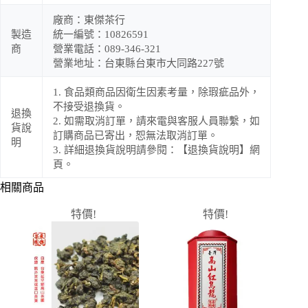
廠商：東傑茶行
製造
統一編號：10826591
商
營業電話：089-346-321
營業地址：台東縣台東市大同路227號
1. 食品類商品因衛生因素考量，除瑕疵品外，
不接受退換貨。
退換
2. 如需取消訂單，請來電與客服人員聯繫，如
貨說
訂購商品已寄出，恕無法取消訂單。
明
3. 詳細退換貨說明請參閱：【退換貨說明】網
頁。
相關商品
特價!
特價!