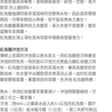
茶質厚重具熟果香，滋味醇厚圓滑、耐泡、甘醇，為冷
飲茶 的上選材料。
紅烏龍強調的是茶湯滋味的甘醇與水色，因此成茶需經
再焙，可帶有輕焙火熟香，但不能有焦味之產生。
紅烏龍屬著重烘焙之烏龍茶，長久存放不易變質，適合
當陳年茶典藏。
紅烏龍生津止渴在泡沫茶飲市場極具發展潛力。
紅烏龍沖泡方法
傳統上茶葉的沖泡是以熱水為主，而紅烏龍是冷熱兼宜
沖泡的特色茶，特別是以冷泡方式更能凸顯紅烏龍之特
色。紅烏龍可說是有紅茶的茶湯水色，兼具烏龍茶的甘
醇滋味，在炎夏中冰藏飲用非常清涼止渴，由於紅烏龍
屬發酵程度重，著重烘焙的茶類，在沖泡 紅烏龍時應：
熱水：沖泡紅烏龍置茶量要減少，沖泡時間要縮短，可
減三分之一置茶量。
冷泡：用600c.c之礦泉水投入約3-5公克的紅烏龍，置於
常溫（3公克）或冰箱冷藏（5 公克），第二天即可取出