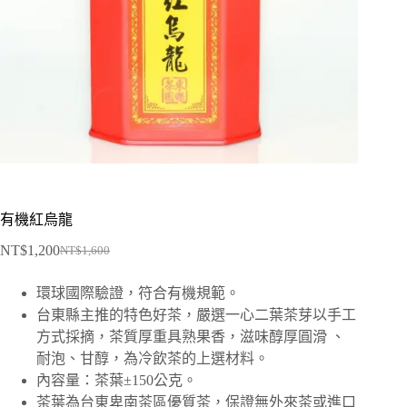
有機紅烏龍
NT$
1,200
NT$
1,600
環球國際驗證，符合有機規範。
台東縣主推的特色好茶，嚴選一心二葉茶芽以手工
方式採摘，茶質厚重具熟果香，滋味醇厚圓滑 、
耐泡、甘醇，為冷飲茶的上選材料。
內容量：茶葉±150公克。
茶葉為台東卑南茶區優質茶，保證無外來茶或進口