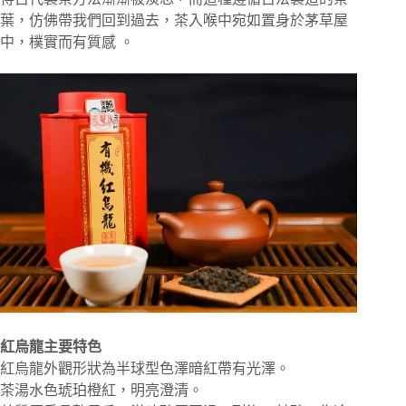
葉，仿佛帶我們回到過去，茶入喉中宛如置身於茅草屋
中，樸實而有質感 。
紅烏龍主要特色
紅烏龍外觀形狀為半球型色澤暗紅帶有光澤。
茶湯水色琥珀橙紅，明亮澄清。