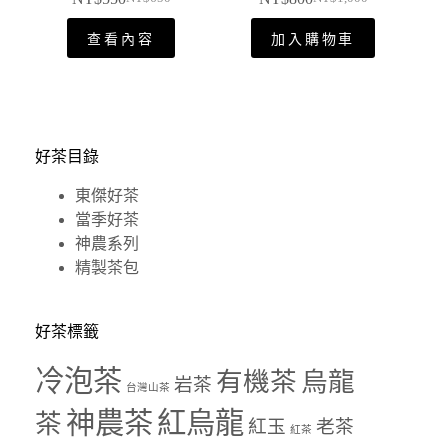
查看內容
加入購物車
好茶目錄
東傑好茶
當季好茶
神農系列
精製茶包
好茶標籤
冷泡茶
有機茶
烏龍
岩茶
台灣山茶
神農茶
紅烏龍
茶
紅玉
老茶
紅茶