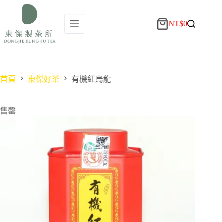
NT$
0
首頁
東傑好茶
有機紅烏龍
售罄