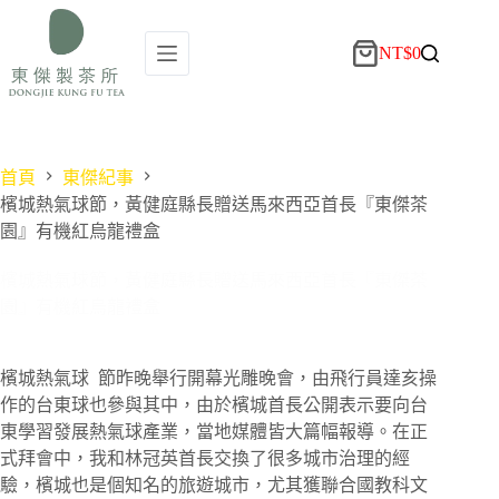
NT$
0
首頁
東傑紀事
檳城熱氣球節，黃健庭縣長贈送馬來西亞首長『東傑茶
園』有機紅烏龍禮盒
檳城熱氣球節，黃健庭縣長贈送馬來西亞首長『東傑茶
園』有機紅烏龍禮盒
檳城熱氣球 節昨晚舉行開幕光雕晚會，由飛行員達亥操
作的台
東
球也參與其中，由於檳城首長公開表示要向台
東
學習發展熱氣球產業，當地媒體皆大篇幅報導。在正
式拜會中，我和林冠英首長交換了很多城市治理的經
驗，檳城也是個知名的旅遊城市，尤其獲聯合國教科文