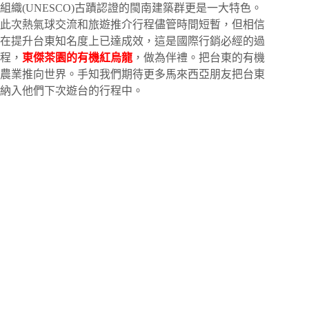
組織(UNESCO)古蹟認證的閩南建築群更是一大特色。
此次熱氣球交流和旅遊推介行程儘管時間短暫，但相信
在提升台
東
知名度上已達成效，這是國際行銷必經的過
程，
東傑茶園
的有機紅烏龍
，做為伴禮。把台
東
的有機
農業推向世界。手知我們期待更多馬來西亞朋友把台
東
納入他們下次遊台的行程中。