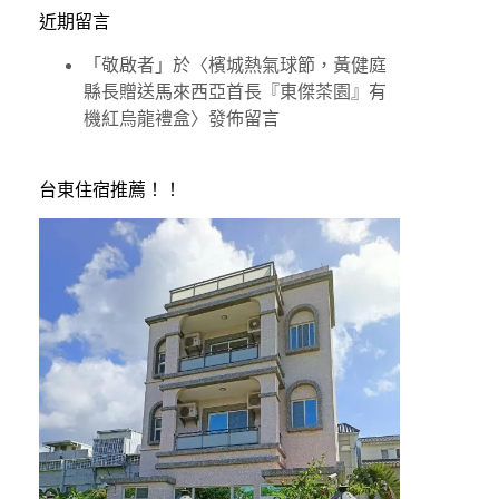
近期留言
「
敬啟者
」於〈
檳城熱氣球節，黃健庭
縣長贈送馬來西亞首長『東傑茶園』有
機紅烏龍禮盒
〉發佈留言
台東住宿推薦！！