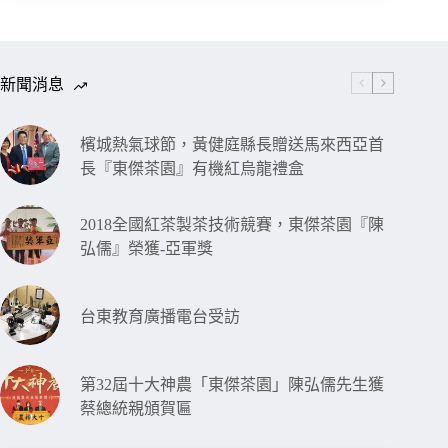
新聞消息
檳城熱氣球節，黃健庭縣長贈送馬來西亞首
長『東傑茶園』有機紅烏龍禮盒
2018全國紅茶製茶技術競賽，東傑茶園『陳
弘儒』榮獲-亞軍獎
台東教育廣播電台受訪
第32屆十大神農「東傑茶園」陳弘儒先生獲
蔡總統親頒賀匾